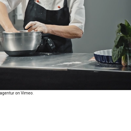
agentur
on
Vimeo
.